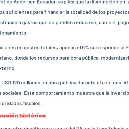
st de Andersen Ecuador, explica que la disminución en l
os suficientes para financiar la totalidad de los proyect
stinada a gastos que no pueden reducirse, como el pago 
cionamiento.
illones en gastos totales, apenas el 6% corresponde al P
oriano, donde los recursos para obra pública, moderniza
xterno.
SD 120 millones en obra pública durante el año, una cif
s sociales. Este comportamiento muestra que la inversió
ioridades fiscales.
cución histórica
la que otro desafío recurrente del PAI es la tramitología e