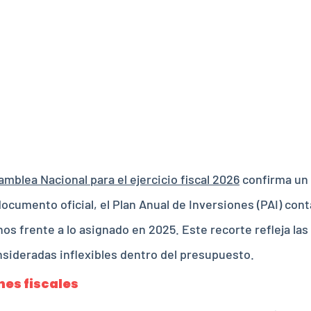
 reduce en
n pública p
26
amblea Nacional para el ejercicio fiscal 2026
confirma un a
ocumento oficial, el Plan Anual de Inversiones (PAI) con
s frente a lo asignado en 2025. Este recorte refleja las l
nsideradas inflexibles dentro del presupuesto.
nes fiscales