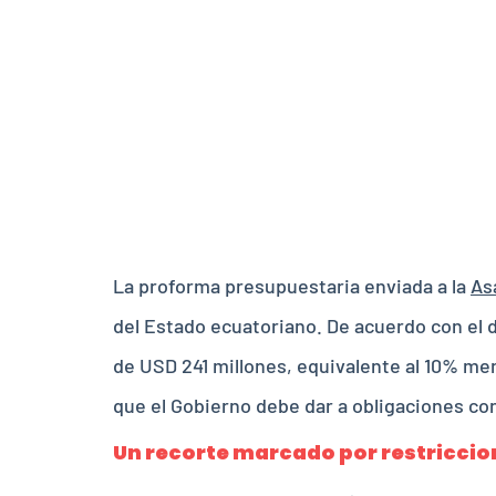
Gobierno
inversió
para 20
La proforma presupuestaria enviada a la
As
del Estado ecuatoriano. De acuerdo con el d
de USD 241 millones, equivalente al 10% meno
que el Gobierno debe dar a obligaciones co
Un recorte marcado por restriccio