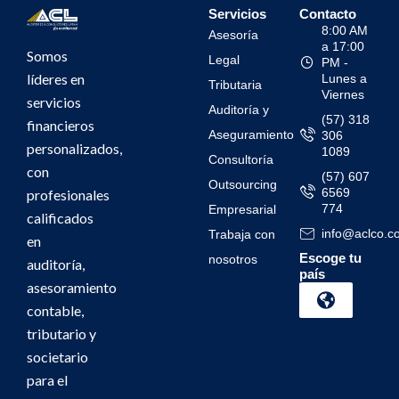
Servicios
Contacto
8:00 AM
Asesoría
a 17:00
Somos
Legal
PM -
líderes en
Lunes a
Tributaria
Viernes
servicios
Auditoría y
(57) 318
financieros
Aseguramiento
306
personalizados,
1089
Consultoría
con
(57) 607
Outsourcing
6569
profesionales
774
Empresarial
calificados
info@aclco.c
Trabaja con
en
Escoge tu
nosotros
auditoría,
país
asesoramiento
contable,
tributario y
societario
para el