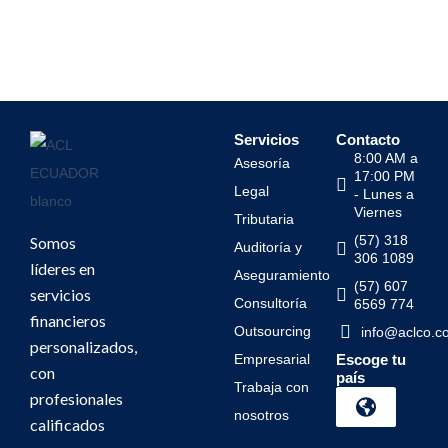
Servicios
Contacto
8:00 AM a
Asesoría
17:00 PM
Legal
- Lunes a
Viernes
Tributaria
(57) 318
Somos
Auditoría y
306 1089
líderes en
Aseguramiento
(57) 607
servicios
Consultoría
6569 774
financieros
Outsourcing
info@aclco.c
personalizados,
Empresarial
Escoge tu
con
país
Trabaja con
profesionales
nosotros
calificados